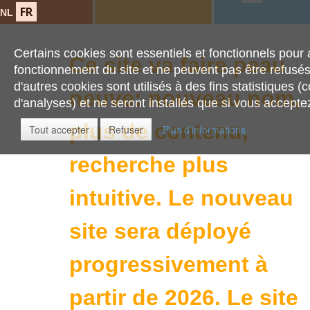
FR
NL
Certains cookies sont essentiels et fonctionnels pour 
Ce site va faire peau
fonctionnement du site et ne peuvent pas être refusé
d'autres cookies sont utilisés à des fins statistiques (
neuve: nouveau nom,
d'analyses) et ne seront installés que si vous acceptez 
plus de contenu,
Tout accepter
Refuser
Plus d'informations
recherche plus
intuitive.
Le nouveau
site sera déployé
progressivement à
partir de 2026. Le site