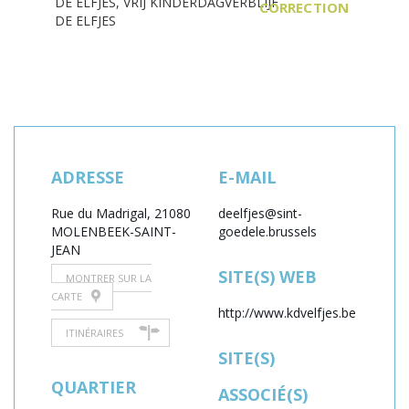
DE ELFJES,
VRIJ KINDERDAGVERBLIJF
CORRECTION
DE ELFJES
ADRESSE
E-MAIL
Rue du Madrigal, 2
1080
deelfjes@sint-
MOLENBEEK-SAINT-
goedele.brussels
JEAN
SITE(S) WEB
MONTRER SUR LA
CARTE
http://www.kdvelfjes.be
ITINÉRAIRES
SITE(S)
QUARTIER
ASSOCIÉ(S)