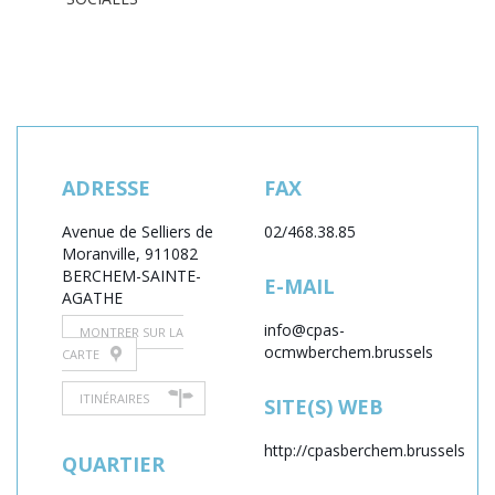
ADRESSE
FAX
Avenue de Selliers de
02/468.38.85
Moranville, 91
1082
BERCHEM-SAINTE-
E-MAIL
AGATHE
info@cpas-
MONTRER SUR LA
ocmwberchem.brussels
CARTE
ITINÉRAIRES
SITE(S) WEB
http://cpasberchem.brussels
QUARTIER