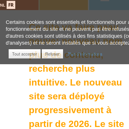
FR
NL
Certains cookies sont essentiels et fonctionnels pour 
Ce site va faire peau
fonctionnement du site et ne peuvent pas être refusé
d'autres cookies sont utilisés à des fins statistiques (
neuve: nouveau nom,
d'analyses) et ne seront installés que si vous acceptez 
plus de contenu,
Tout accepter
Refuser
Plus d'informations
recherche plus
intuitive.
Le nouveau
site sera déployé
progressivement à
partir de 2026. Le site