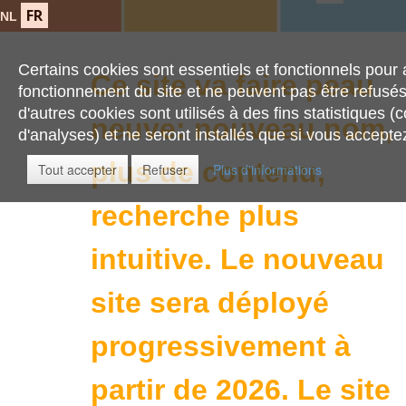
FR
NL
Certains cookies sont essentiels et fonctionnels pour 
Ce site va faire peau
fonctionnement du site et ne peuvent pas être refusé
d'autres cookies sont utilisés à des fins statistiques (
neuve: nouveau nom,
d'analyses) et ne seront installés que si vous acceptez 
plus de contenu,
Tout accepter
Refuser
Plus d'informations
recherche plus
intuitive.
Le nouveau
site sera déployé
progressivement à
partir de 2026. Le site