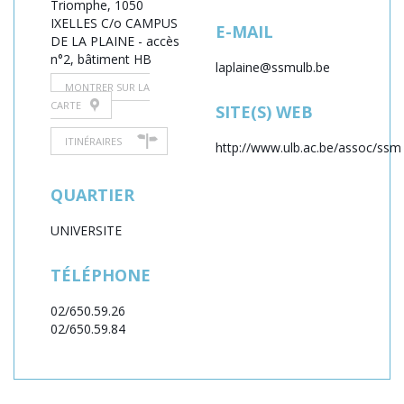
Triomphe,
1050
IXELLES
C/o CAMPUS
E-MAIL
DE LA PLAINE - accès
n°2, bâtiment HB
laplaine@ssmulb.be
MONTRER SUR LA
CARTE
SITE(S) WEB
ITINÉRAIRES
http://www.ulb.ac.be/assoc/ssm
QUARTIER
UNIVERSITE
TÉLÉPHONE
02/650.59.26
02/650.59.84