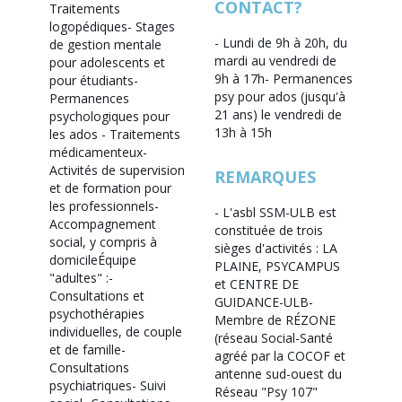
CONTACT?
Traitements
logopédiques
- Stages
- Lundi de 9h à 20h, du
de gestion mentale
mardi au vendredi de
pour adolescents et
9h à 17h
- Permanences
pour étudiants
-
psy pour ados (jusqu'à
Permanences
21 ans) le vendredi de
psychologiques pour
13h à 15h
les ados
- Traitements
médicamenteux
-
Activités de supervision
REMARQUES
et de formation pour
les professionnels
-
- L'asbl SSM-ULB est
Accompagnement
constituée de trois
social, y compris à
sièges d'activités : LA
domicile
Équipe
PLAINE, PSYCAMPUS
"adultes" :
-
et CENTRE DE
Consultations et
GUIDANCE-ULB
-
psychothérapies
Membre de RÉZONE
individuelles, de couple
(réseau Social-Santé
et de famille
-
agréé par la COCOF et
Consultations
antenne sud-ouest du
psychiatriques
- Suivi
Réseau "Psy 107"