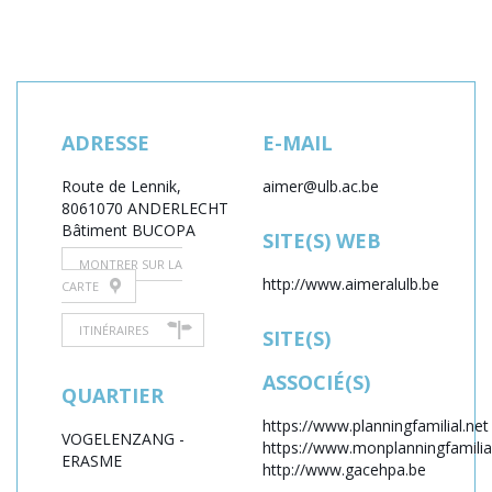
ADRESSE
E-MAIL
Route de Lennik,
aimer@ulb.ac.be
806
1070 ANDERLECHT
Bâtiment BUCOPA
SITE(S) WEB
MONTRER SUR LA
http://www.aimeralulb.be
CARTE
ITINÉRAIRES
SITE(S)
ASSOCIÉ(S)
QUARTIER
https://www.planningfamilial.net
VOGELENZANG -
https://www.monplanningfamilia
ERASME
http://www.gacehpa.be