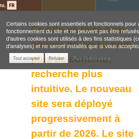
FR
NL
Certains cookies sont essentiels et fonctionnels pour 
Ce site va faire peau
fonctionnement du site et ne peuvent pas être refusé
d'autres cookies sont utilisés à des fins statistiques (
neuve: nouveau nom,
d'analyses) et ne seront installés que si vous acceptez 
plus de contenu,
Tout accepter
Refuser
Plus d'informations
recherche plus
intuitive.
Le nouveau
site sera déployé
progressivement à
partir de 2026. Le site