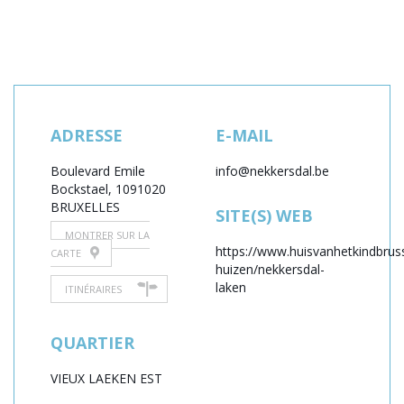
ADRESSE
E-MAIL
Boulevard Emile
info@nekkersdal.be
Bockstael, 109
1020
BRUXELLES
SITE(S) WEB
MONTRER SUR LA
https://www.huisvanhetkindbruss
CARTE
huizen/nekkersdal-
laken
ITINÉRAIRES
QUARTIER
VIEUX LAEKEN EST