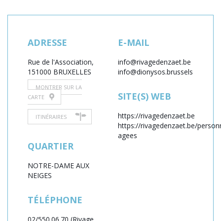
ADRESSE
E-MAIL
Rue de l'Association,
info@rivagedenzaet.be
15
1000 BRUXELLES
info@dionysos.brussels
MONTRER SUR LA
SITE(S) WEB
CARTE
https://rivagedenzaet.be
ITINÉRAIRES
https://rivagedenzaet.be/person
agees
QUARTIER
NOTRE-DAME AUX
NEIGES
TÉLÉPHONE
02/550.06.70 (Rivage