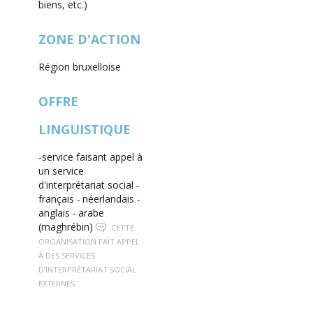
biens, etc.)
ZONE D'ACTION
Région bruxelloise
OFFRE
LINGUISTIQUE
-service faisant appel à
un service
d'interprétariat social
-
français
-
néerlandais
-
anglais
-
arabe
(maghrébin)
CETTE
ORGANISATION FAIT APPEL
À DES SERVICES
D’INTERPRÉTARIAT SOCIAL
EXTERNES