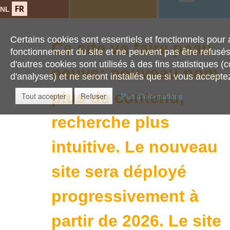
FR
NL
Certains cookies sont essentiels et fonctionnels pour 
Ce site va faire peau
fonctionnement du site et ne peuvent pas être refusé
d'autres cookies sont utilisés à des fins statistiques (
neuve: nouveau nom,
d'analyses) et ne seront installés que si vous acceptez 
plus de contenu,
Tout accepter
Refuser
Plus d'informations
recherche plus
intuitive.
Le nouveau
site sera déployé
progressivement à
partir de 2026. Le site