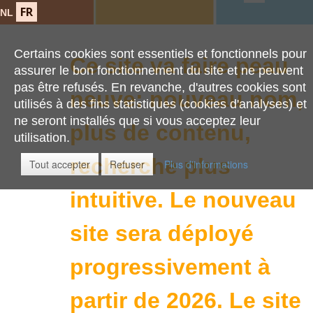
FR
NL
Certains cookies sont essentiels et fonctionnels pour
Ce site va faire peau
assurer le bon fonctionnement du site et ne peuvent
pas être refusés. En revanche, d'autres cookies sont
neuve: nouveau nom,
utilisés à des fins statistiques (cookies d'analyses) et
ne seront installés que si vous acceptez leur
plus de contenu,
utilisation.
recherche plus
Tout accepter
Refuser
Plus d'informations
intuitive.
Le nouveau
site sera déployé
progressivement à
partir de 2026. Le site