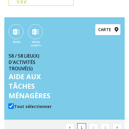
CARTE
EXCEL
EXCEL
(LIGHT)
58
/ 58
LIEU(X)
D'ACTIVITÉS
TROUVÉ(S)
AIDE AUX
TÂCHES
MÉNAGÈRES
Tout sélectionner
(CURRENT)
(CURRENT)
(CURRENT)
1
2
3