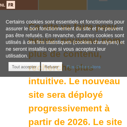
FR
NL
Certains cookies sont essentiels et fonctionnels pour
Ce site va faire peau
assurer le bon fonctionnement du site et ne peuvent
pas être refusés. En revanche, d'autres cookies sont
neuve: nouveau nom,
utilisés à des fins statistiques (cookies d'analyses) et
ne seront installés que si vous acceptez leur
plus de contenu,
utilisation.
recherche plus
Tout accepter
Refuser
Plus d'informations
intuitive.
Le nouveau
site sera déployé
progressivement à
partir de 2026. Le site