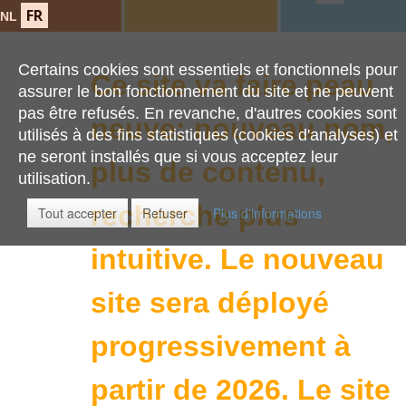
FR
NL
Certains cookies sont essentiels et fonctionnels pour
Ce site va faire peau
assurer le bon fonctionnement du site et ne peuvent
pas être refusés. En revanche, d'autres cookies sont
neuve: nouveau nom,
utilisés à des fins statistiques (cookies d'analyses) et
ne seront installés que si vous acceptez leur
plus de contenu,
utilisation.
recherche plus
Tout accepter
Refuser
Plus d'informations
intuitive.
Le nouveau
site sera déployé
progressivement à
partir de 2026. Le site